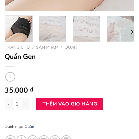
TRANG CHỦ
/
SẢN PHẨM
/
QUẦN
Quần Gen
35.000
₫
Quần Gen số lượng
THÊM VÀO GIỎ HÀNG
Danh mục:
Quần