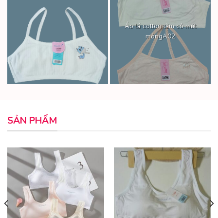
Áo lá cotton tăm có mút
mỏngA02
SẢN PHẨM