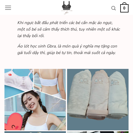
Skip
0
to
content
Khi ngực bắt đầu phát triển các bé cần mặc áo ngực,
một số bé sẽ cảm thấy thích thú, tuy nhiên một số khác
lại thấy bối rối.
Áo lót học sinh Gbra, l
à món quà ý nghĩa mẹ tặng con
gái tuổi dậy thì, giúp bé tự tin, thoải mái suốt cả ngày.