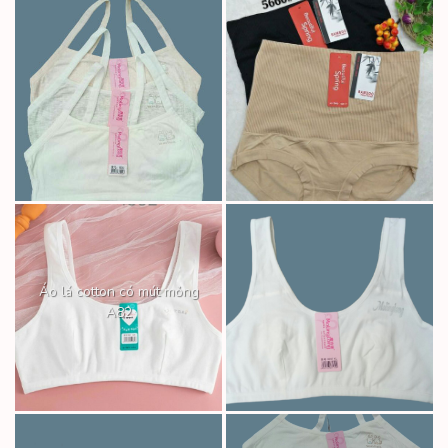
Áo lá cotton có mút mỏng
A82