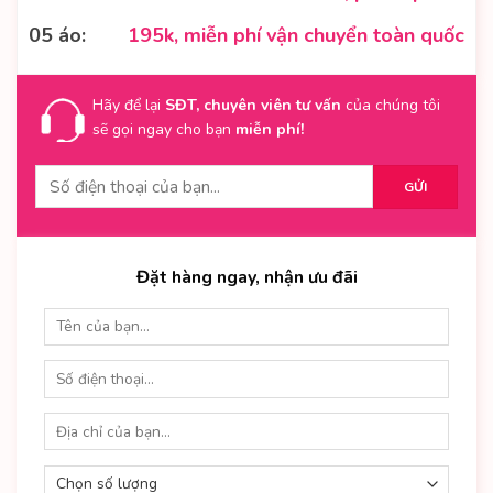
05 áo:
195k, miễn phí vận chuyển toàn quốc
Hãy để lại
SĐT, chuyên viên tư vấn
của chúng tôi
sẽ gọi ngay cho bạn
miễn phí!
Đặt hàng ngay, nhận ưu đãi