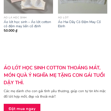
ÁO LÁ HỌC SINH
ÁO LÓT
Áo lót học sinh – Áo lót cotton
Áo Hai Dây Có Đệm May Cố
có đệm may liền cố định
Định
50.000
₫
ÁO LÓT HỌC SINH COTTON THOÁNG MÁT,
MÓN QUÀ Ý NGHĨA MẸ TẶNG CON GÁI TUỔI
DẬY THÌ.
Các mẹ dành cho con gái tình yêu thương, giúp con tự tin khi mặc
đồ lót hợp mốt, đẹp và thoải mái?.
Đặt mua ngay