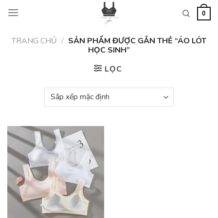
Skip
0
to
content
TRANG CHỦ
/
SẢN PHẨM ĐƯỢC GẮN THẺ “ÁO LÓT
HỌC SINH”
LỌC